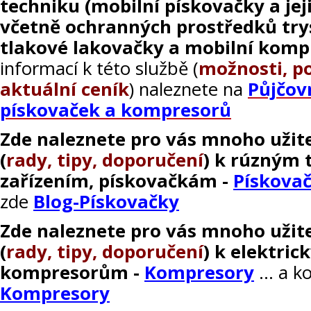
techniku (mobilní pískovačky a jeji
včetně ochranných prostředků trys
tlakové lakovačky a mobilní kom
informací k této službě (
možnosti, p
aktuální ceník
) naleznete na
Půjčov
pískovaček a kompresorů
Zde naleznete pro vás mnoho užit
(
rady, tipy, doporučení
) k rúzným 
zařízením, pískovačkám -
Pískova
zde
Blog-Pískovačky
Zde naleznete pro vás mnoho užit
(
rady, tipy, doporučení
) k elektri
kompresorům -
Kompresory
... a 
Kompresory