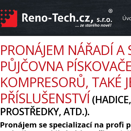
Úv
PRONÁJEM NÁŘADÍ A 
PŮJČOVNA PÍSKOVAČE
KOMPRESORŮ, TAKÉ J
PŘÍSLUŠENSTVÍ
(HADICE,
PROSTŘEDKY, ATD.).
Pronájem se specializací na profi p