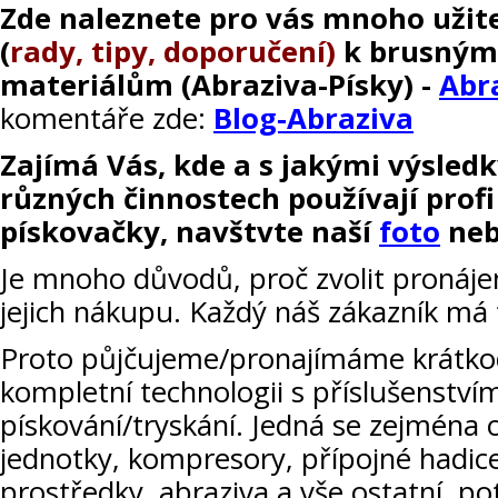
Zde naleznete pro vás mnoho užit
(
rady, tipy, doporučení)
k brusným
materiálům (Abraziva-Písky) -
Abr
komentáře zde:
Blog-Abraziva
Zajímá Vás, kde a s jakými výsledk
různých činnostech používají profi
pískovačky, navštvte naší
foto
ne
Je mnoho důvodů, proč zvolit pronáje
jejich nákupu. Každý náš zákazník má 
Proto půjčujeme/pronajímáme krátko
kompletní technologii s příslušenství
pískování/tryskání. Jedná se zejména o
jednotky, kompresory, přípojné hadic
prostředky, abraziva a vše ostatní, p