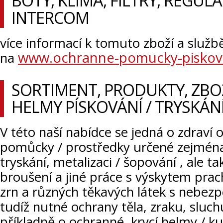
BOTY, KLIMA, FILTRY, REGUL
INTERCOM
více informací k tomuto zboží a služb
www.ochranne-pomucky-piskova
na
SORTIMENT, PRODUKTY, ZBO
HELMY PÍSKOVÁNÍ / TRYSKÁNÍ, 
V této naší nabídce se jedná o zdraví 
pomůcky / prostředky určené zejména
tryskání, metalizaci / šopování , ale ta
broušení a jiné práce s výskytem prac
zrn a různých těkavých látek s nebez
tudíž nutné ochrany těla, zraku, sluch
příkladně o ochranné, krycí helmy / kuk