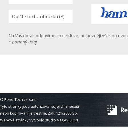
Na Váš dotaz odpovíme co nejdříve, nejpozději však do dvou
* povinný údaj
© Reno-Tech.cz, s.r.o.
Tyto stránky jsou autorizované, jejich zneužití
nebo kopírování je trestné, Zák. 121/2000 Sb.
Webové stránky
vytvořilo studio
NeXAVISION