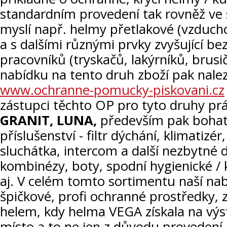
standardním provedení tak rovněž ve 
myslí např. helmy přetlakové (vzduchové
a s dalšími různými prvky zvyšující b
pracovníků (tryskačů, lakýrníků, brusi
nabídku na tento druh zboží pak nale
www.ochranne-pomucky-piskovani.cz
zástupci těchto OP pro tyto druhy pr
GRANIT, LUNA,
především pak bohat
příslušenství - filtr dýchání, klimatizér
sluchátka, intercom a další nezbytné 
kombinézy, boty, spodní hygienické / 
aj. V celém tomto sortimentu naší nab
špičkové, profi ochranné prostředky,
helem, kdy helma VEGA získala na výs
místo a to ne jen z důvodu provedení, 