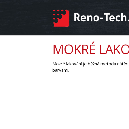
MOKRÉ LAKO
Mokré lakování
je běžná metoda nátěru 
barvami.