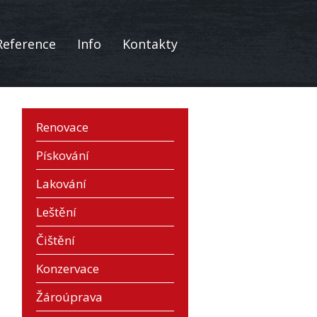
Reference
Info
Kontakty
Renovace
Pískování
Lakování
Leštění
Čištění
Konzervace
Žároúprava