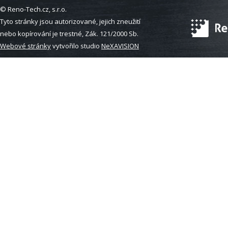
© Reno-Tech.cz, s.r.o.
Tyto stránky jsou autorizované, jejich zneužití
nebo kopírování je trestné, Zák. 121/2000 Sb.
Webové stránky
vytvořilo studio
NeXAVISION