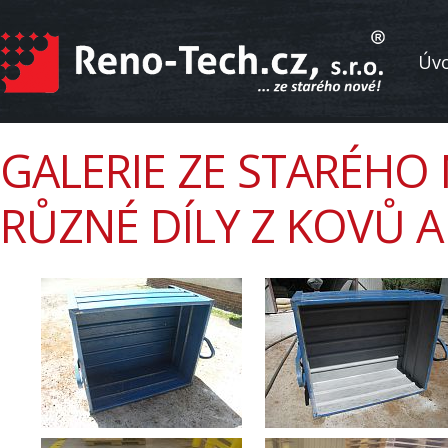
Úv
GALERIE ZE STARÉHO 
RŮZNÉ DÍLY Z KOVŮ A 