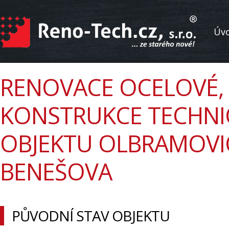
Úv
RENOVACE OCELOVÉ,
KONSTRUKCE TECHN
OBJEKTU OLBRAMOVI
BENEŠOVA
PŮVODNÍ STAV OBJEKTU