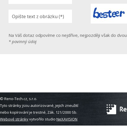
Na Váš dotaz odpovíme co nejdříve, nejpozději však do dvou
* povinný údaj
© Reno-Tech.cz, s.r.o.
Tyto stránky jsou autorizované, jejich zneužití
nebo kopírování je trestné, Zák. 121/2000 Sb.
Webové stránky
vytvořilo studio
NeXAVISION