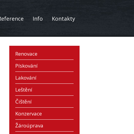
Reference
Info
Kontakty
Renovace
Pískování
Lakování
Leštění
Čištění
Konzervace
Žároúprava