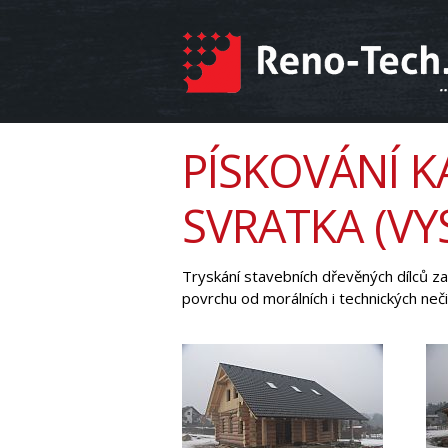
PÍSKOVÁNÍ 
SVRATKA (VY
Tryskání stavebních dřevěných dílců za
povrchu od morálních i technických neč