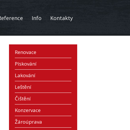
Reference
Info
Kontakty
Renovace
Pískování
Lakování
Leštění
Čištění
Konzervace
Žároúprava