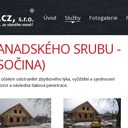
Úvod
Služby
Fotogalerie
KANADSKÉHO SRUBU -
SOČINA)
 účelem odstranění zbytkového lýka, vyčištění a sjednocení
istot a následná tlaková penetrace.