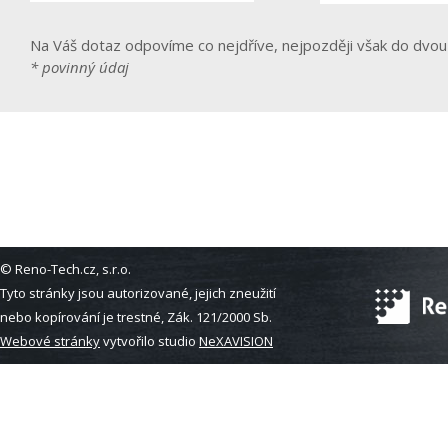
Na Váš dotaz odpovíme co nejdříve, nejpozději však do dvou
* povinný údaj
© Reno-Tech.cz, s.r.o.
Tyto stránky jsou autorizované, jejich zneužití
nebo kopírování je trestné, Zák. 121/2000 Sb.
Webové stránky
vytvořilo studio
NeXAVISION